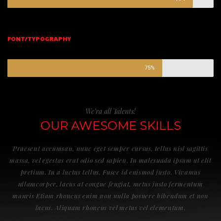
FONT/TYPOGRAPHY
75%
We’ra all Talents!
OUR AWESOME SKILLS
Praesent accumsan, nunc eget semper cursus, tellus nisl sagittis
massa, vel egestas erat odio sed sapien. In malesuada ipsum ut elit
pretium. In a luctus tellus. Fusce id euismod justo. Vivamus
ullamcorper, lacus at congue feugiat, metus justo fermentum
mauris Etiam rhoncus enim non nulla posuere bibendum et non
lacus. Aliquam rhoncus vel metus vel elementum.