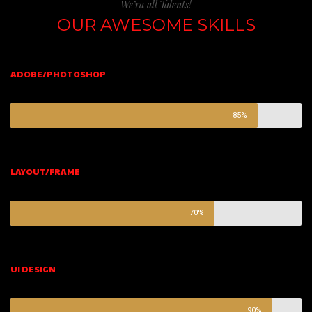
We’ra all Talents!
OUR AWESOME SKILLS
ADOBE/PHOTOSHOP
85%
LAYOUT/FRAME
70%
UI DESIGN
90%