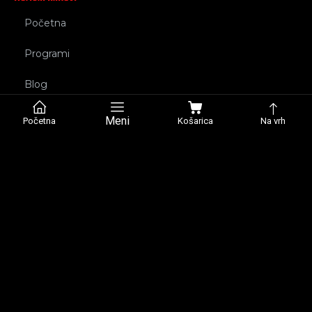
Početna
Programi
Blog
BMI Kalkulator
Meni
Početna
Košarica
Na vrh
Galerija
O nama
Kontakt
Pretplati se