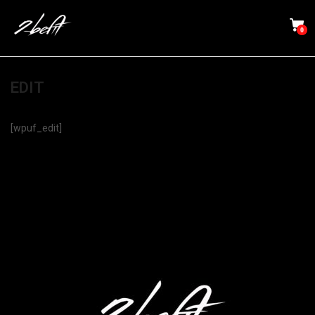
0
EDIT
[wpuf_edit]